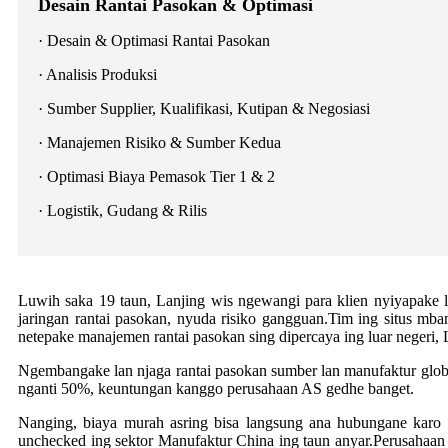
Desain Rantai Pasokan & Optimasi
· Desain & Optimasi Rantai Pasokan
· Analisis Produksi
· Sumber Supplier, Kualifikasi, Kutipan & Negosiasi
· Manajemen Risiko & Sumber Kedua
· Optimasi Biaya Pemasok Tier 1 & 2
· Logistik, Gudang & Rilis
Luwih saka 19 taun, Lanjing wis ngewangi para klien nyiyapake l
jaringan rantai pasokan, nyuda risiko gangguan.Tim ing situs mb
netepake manajemen rantai pasokan sing dipercaya ing luar negeri, L
Ngembangake lan njaga rantai pasokan sumber lan manufaktur globa
nganti 50%, keuntungan kanggo perusahaan AS gedhe banget.
Nanging, biaya murah asring bisa langsung ana hubungane karo 
unchecked ing sektor Manufaktur China ing taun anyar.Perusahaan 