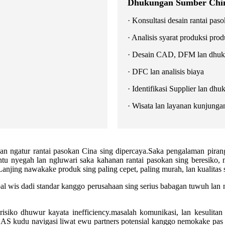
Dhukungan Sumber Chi
· Konsultasi desain rantai pas
· Analisis syarat produksi pro
· Desain CAD, DFM lan dhukun
· DFC lan analisis biaya
· Identifikasi Supplier lan dh
· Wisata lan layanan kunjungan
an ngatur rantai pasokan Cina sing dipercaya.Saka pengalaman piran
antu nyegah lan ngluwari saka kahanan rantai pasokan sing beresiko
anjing nawakake produk sing paling cepet, paling murah, lan kualitas s
l wis dadi standar kanggo perusahaan sing serius babagan tuwuh lan
risiko dhuwur kayata inefficiency.masalah komunikasi, lan kesulit
AS kudu navigasi liwat ewu partners potensial kanggo nemokake pas 