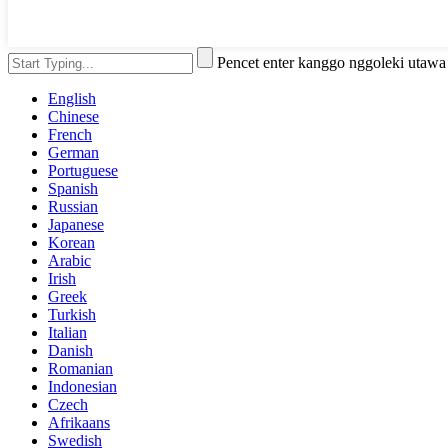
Pencet enter kanggo nggoleki utaw
English
Chinese
French
German
Portuguese
Spanish
Russian
Japanese
Korean
Arabic
Irish
Greek
Turkish
Italian
Danish
Romanian
Indonesian
Czech
Afrikaans
Swedish