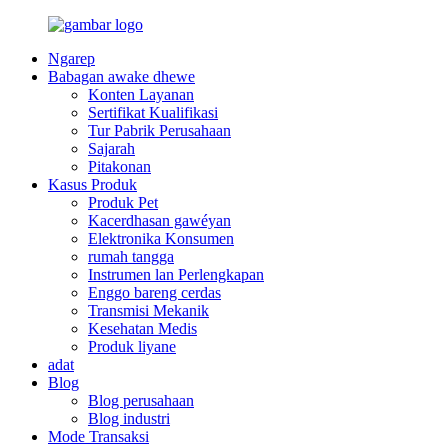
Ngarep
Babagan awake dhewe
Konten Layanan
Sertifikat Kualifikasi
Tur Pabrik Perusahaan
Sajarah
Pitakonan
Kasus Produk
Produk Pet
Kacerdhasan gawéyan
Elektronika Konsumen
rumah tangga
Instrumen lan Perlengkapan
Enggo bareng cerdas
Transmisi Mekanik
Kesehatan Medis
Produk liyane
adat
Blog
Blog perusahaan
Blog industri
Mode Transaksi