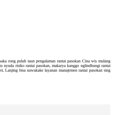
h saka rong puluh taun pengalaman rantai pasokan Cina wis mulang
u nyuda risiko rantai pasokan, makarya kanggo nglindhungi rantai
eri, Lanjing bisa nawakake layanan manajemen rantai pasokan sing