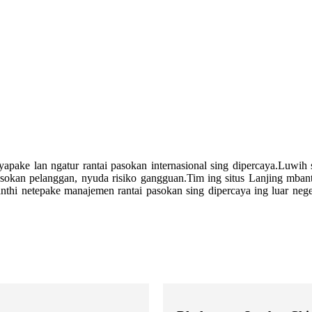
apake lan ngatur rantai pasokan internasional sing dipercaya.Luwi
okan pelanggan, nyuda risiko gangguan.Tim ing situs Lanjing mbant
anthi netepake manajemen rantai pasokan sing dipercaya ing luar neg