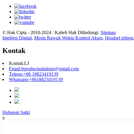
© Hak Cipta - 2010-2024 : Kabeh Hak Dilindungi.
Sitemap
Intelijen Digital
,
Mesin Rawuh Wektu Kontrol Akses
,
Headset telpon
Kontak
Kontak:
LJ
Email:
ljproductsolutions@gmail.com
Telpon:
+86 18823419139
Whatsapp:
+8618823419139
Hubungi Saiki
x