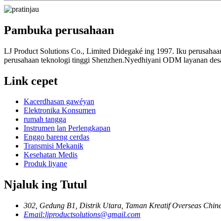
Pambuka perusahaan
LJ Product Solutions Co., Limited Didegaké ing 1997. Iku perusahaa
perusahaan teknologi tinggi Shenzhen.Nyedhiyani ODM layanan des
Link cepet
Kacerdhasan gawéyan
Elektronika Konsumen
rumah tangga
Instrumen lan Perlengkapan
Enggo bareng cerdas
Transmisi Mekanik
Kesehatan Medis
Produk liyane
Njaluk ing Tutul
302, Gedung B1, Distrik Utara, Taman Kreatif Overseas Chin
Email:
ljproductsolutions@gmail.com