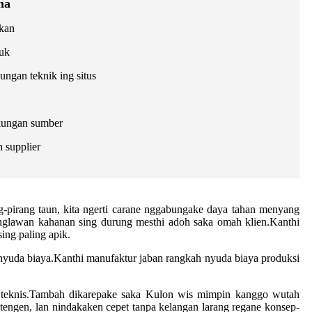
na
okan
duk
gan teknik ing situs
ukungan sumber
 supplier
g-pirang taun, kita ngerti carane nggabungake daya tahan menyang
, nglawan kahanan sing durung mesthi adoh saka omah klien.Kanthi
ing paling apik.
 nyuda biaya.Kanthi manufaktur jaban rangkah nyuda biaya produksi
an teknis.Tambah dikarepake saka Kulon wis mimpin kanggo wutah
tengen, lan nindakaken cepet tanpa kelangan larang regane konsep-