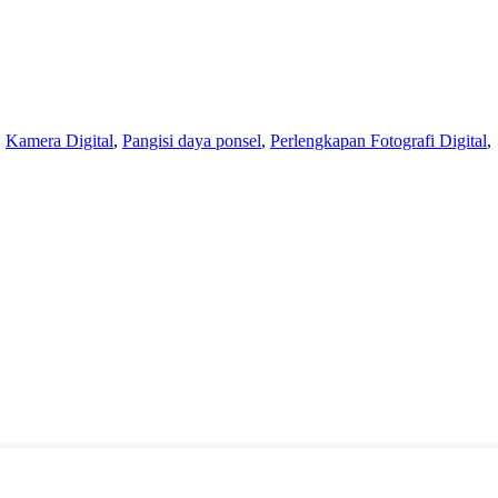
,
Kamera Digital
,
Pangisi daya ponsel
,
Perlengkapan Fotografi Digital
,