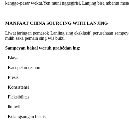
kanggo-pasar wektu.Yen muni nggegirisi, Lanjing bisa mbantu me
MANFAAT CHINA SOURCING WITH LANJING
Liwat jaringan pemasok Lanjing sing eksklusif, perusahaan sampe
milih saka pemain sing wis bukti.
Sampeyan bakal weruh prabédan ing:
· Biaya
· Kacepetan respon
· Presisi
· Konsistensi
· Fleksibilitas
· linuwih
· Kelangsungan bisnis.