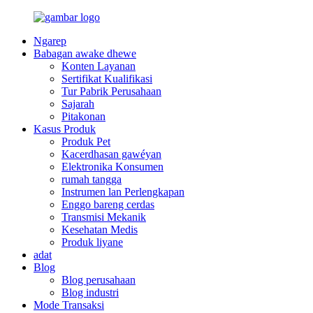
Ngarep
Babagan awake dhewe
Konten Layanan
Sertifikat Kualifikasi
Tur Pabrik Perusahaan
Sajarah
Pitakonan
Kasus Produk
Produk Pet
Kacerdhasan gawéyan
Elektronika Konsumen
rumah tangga
Instrumen lan Perlengkapan
Enggo bareng cerdas
Transmisi Mekanik
Kesehatan Medis
Produk liyane
adat
Blog
Blog perusahaan
Blog industri
Mode Transaksi