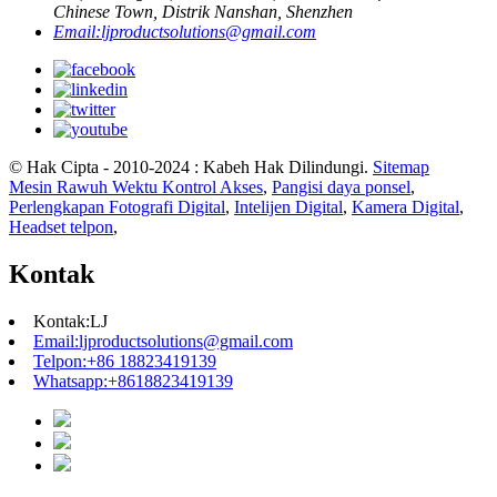
Chinese Town, Distrik Nanshan, Shenzhen
Email:
ljproductsolutions@gmail.com
© Hak Cipta - 2010-2024 : Kabeh Hak Dilindungi.
Sitemap
Mesin Rawuh Wektu Kontrol Akses
,
Pangisi daya ponsel
,
Perlengkapan Fotografi Digital
,
Intelijen Digital
,
Kamera Digital
,
Headset telpon
,
Kontak
Kontak:
LJ
Email:
ljproductsolutions@gmail.com
Telpon:
+86 18823419139
Whatsapp:
+8618823419139