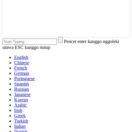
Pencet enter kanggo nggoleki
utawa ESC kanggo nutup
English
Chinese
French
German
Portuguese
Spanish
Russian
Japanese
Korean
Arabic
Irish
Greek
Turkish
Italian
Danish