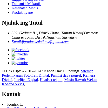
Transmisi Mekanik
Kesehatan Medis
Produk liyane
Njaluk ing Tutul
302, Gedung B1, Distrik Utara, Taman Kreatif Overseas
Chinese Town, Distrik Nanshan, Shenzhen
Email:
ljproductsolutions@gmail.com
© Hak Cipta - 2010-2024 : Kabeh Hak Dilindungi.
Sitemap
Perlengkapan Fotografi Digital
,
Pangisi daya ponsel
,
Kamera
Digital
,
Intelijen Digital
,
Headset telpon
,
Mesin Rawuh Wektu
Kontrol Akses
,
Kontak
Kontak:
LJ