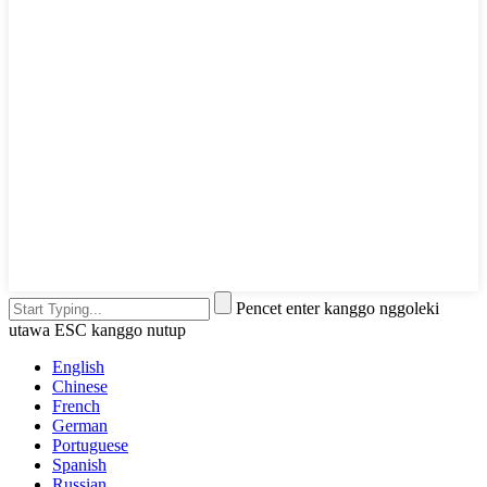
Pencet enter kanggo nggoleki
utawa ESC kanggo nutup
English
Chinese
French
German
Portuguese
Spanish
Russian