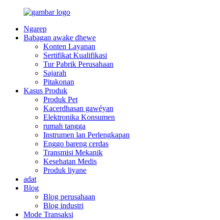
Ngarep
Babagan awake dhewe
Konten Layanan
Sertifikat Kualifikasi
Tur Pabrik Perusahaan
Sajarah
Pitakonan
Kasus Produk
Produk Pet
Kacerdhasan gawéyan
Elektronika Konsumen
rumah tangga
Instrumen lan Perlengkapan
Enggo bareng cerdas
Transmisi Mekanik
Kesehatan Medis
Produk liyane
adat
Blog
Blog perusahaan
Blog industri
Mode Transaksi