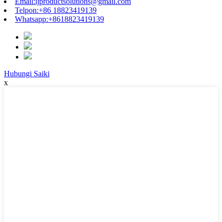
Email:
ljproductsolutions@gmail.com
Telpon:
+86 18823419139
Whatsapp:
+8618823419139
Hubungi Saiki
x