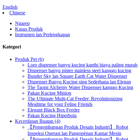
English
Chinese
Ngarep
Kasus Produk
Instrumen lan Perlengkapan
Kategori
Produk Pet (6)
Loro dispenser banyu kucing kanthi biaya paling murah
Dispenser banyu pinter stainless steel kanggo kucing
Bunder Sky lan Square Earth Cat Water Dispenser
Dispenser Banyu Kucing sing Sederhana lan Elegan
The Taoist Alchemy Water Dispenser kanggo Kucing
Pakan Kucing Minion
The Ultimate Multi-Cat Feeder: Revolutionizing
Mealtime for your Feline Friends
Elegant Black Box Feeder
Pakan Kucing Hiperbola
Kecerdasan Buatan (4)
【Pengembangan Produk Desain Industri】 Robot
Inspeksi Operasi lan Pangopènan Kamar Mesin
【Pengembangan Produk Desain Industri】 Robot