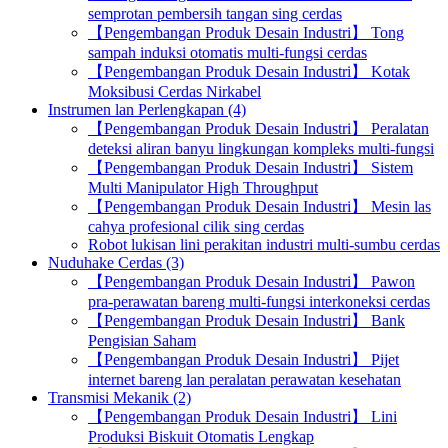
semprotan pembersih tangan sing cerdas
【Pengembangan Produk Desain Industri】 Tong
sampah induksi otomatis multi-fungsi cerdas
【Pengembangan Produk Desain Industri】 Kotak
Moksibusi Cerdas Nirkabel
Instrumen lan Perlengkapan (4)
【Pengembangan Produk Desain Industri】 Peralatan
deteksi aliran banyu lingkungan kompleks multi-fungsi
【Pengembangan Produk Desain Industri】 Sistem
Multi Manipulator High Throughput
【Pengembangan Produk Desain Industri】 Mesin las
cahya profesional cilik sing cerdas
Robot lukisan lini perakitan industri multi-sumbu cerdas
Nuduhake Cerdas (3)
【Pengembangan Produk Desain Industri】 Pawon
pra-perawatan bareng multi-fungsi interkoneksi cerdas
【Pengembangan Produk Desain Industri】 Bank
Pengisian Saham
【Pengembangan Produk Desain Industri】 Pijet
internet bareng lan peralatan perawatan kesehatan
Transmisi Mekanik (2)
【Pengembangan Produk Desain Industri】 Lini
Produksi Biskuit Otomatis Lengkap