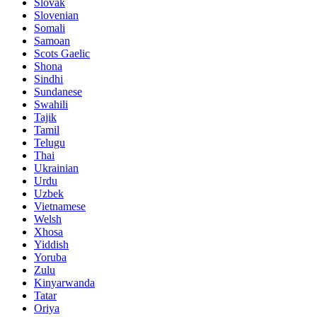
Slovak
Slovenian
Somali
Samoan
Scots Gaelic
Shona
Sindhi
Sundanese
Swahili
Tajik
Tamil
Telugu
Thai
Ukrainian
Urdu
Uzbek
Vietnamese
Welsh
Xhosa
Yiddish
Yoruba
Zulu
Kinyarwanda
Tatar
Oriya