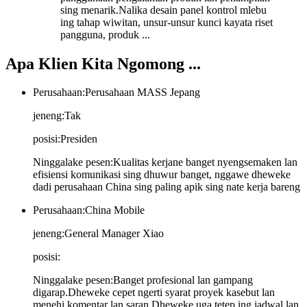
sing menarik.Nalika desain panel kontrol mlebu
ing tahap wiwitan, unsur-unsur kunci kayata riset
pangguna, produk ...
Apa Klien Kita Ngomong ...
Perusahaan:
Perusahaan MASS Jepang
jeneng:
Tak
posisi:
Presiden
Ninggalake pesen:
Kualitas kerjane banget nyengsemaken lan
efisiensi komunikasi sing dhuwur banget, nggawe dheweke
dadi perusahaan China sing paling apik sing nate kerja bareng
Perusahaan:
China Mobile
jeneng:
General Manager Xiao
posisi:
Ninggalake pesen:
Banget profesional lan gampang
digarap.Dheweke cepet ngerti syarat proyek kasebut lan
menehi komentar lan saran.Dheweke uga tetep ing jadwal lan