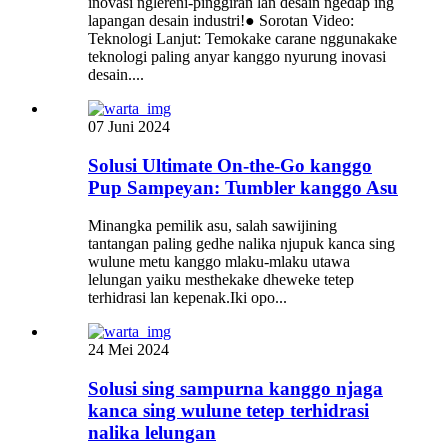
inovasi nglereni-pinggiran lan desain ngédap ing
lapangan desain industri!● Sorotan Video:
Teknologi Lanjut: Temokake carane nggunakake
teknologi paling anyar kanggo nyurung inovasi
desain....
07 Juni 2024
Solusi Ultimate On-the-Go kanggo
Pup Sampeyan: Tumbler kanggo Asu
Minangka pemilik asu, salah sawijining
tantangan paling gedhe nalika njupuk kanca sing
wulune metu kanggo mlaku-mlaku utawa
lelungan yaiku mesthekake dheweke tetep
terhidrasi lan kepenak.Iki opo...
24 Mei 2024
Solusi sing sampurna kanggo njaga
kanca sing wulune tetep terhidrasi
nalika lelungan