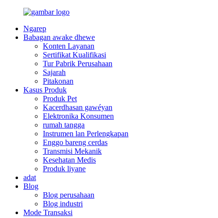
Ngarep
Babagan awake dhewe
Konten Layanan
Sertifikat Kualifikasi
Tur Pabrik Perusahaan
Sajarah
Pitakonan
Kasus Produk
Produk Pet
Kacerdhasan gawéyan
Elektronika Konsumen
rumah tangga
Instrumen lan Perlengkapan
Enggo bareng cerdas
Transmisi Mekanik
Kesehatan Medis
Produk liyane
adat
Blog
Blog perusahaan
Blog industri
Mode Transaksi