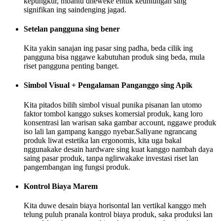
kepungkur, mbantu dheweke entuk keuntungan sing
signifikan ing saindenging jagad.
Setelan pangguna sing bener
Kita yakin sanajan ing pasar sing padha, beda cilik ing
pangguna bisa nggawe kabutuhan produk sing beda, mula
riset pangguna penting banget.
Simbol Visual + Pengalaman Panganggo sing Apik
Kita pitados bilih simbol visual punika pisanan lan utomo
faktor tombol kanggo sukses komersial produk, kang loro
konsentrasi lan warisan saka gambar account, nggawe produk
iso lali lan gampang kanggo nyebar.Saliyane ngrancang
produk liwat estetika lan ergonomis, kita uga bakal
nggunakake desain hardware sing kuat kanggo nambah daya
saing pasar produk, tanpa nglirwakake investasi riset lan
pangembangan ing fungsi produk.
Kontrol Biaya Marem
Kita duwe desain biaya horisontal lan vertikal kanggo meh
telung puluh pranala kontrol biaya produk, saka produksi lan