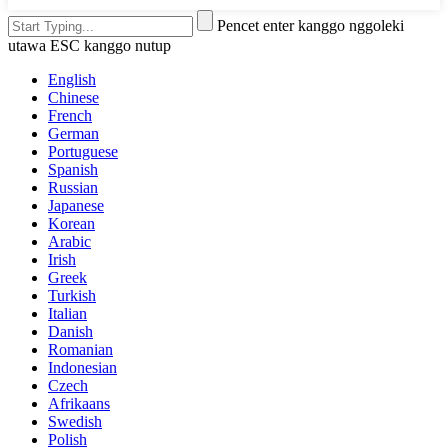
Pencet enter kanggo nggoleki
utawa ESC kanggo nutup
English
Chinese
French
German
Portuguese
Spanish
Russian
Japanese
Korean
Arabic
Irish
Greek
Turkish
Italian
Danish
Romanian
Indonesian
Czech
Afrikaans
Swedish
Polish