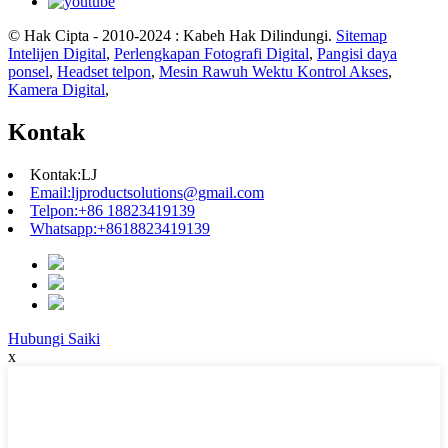
© Hak Cipta - 2010-2024 : Kabeh Hak Dilindungi.
Sitemap
Intelijen Digital
,
Perlengkapan Fotografi Digital
,
Pangisi daya
ponsel
,
Headset telpon
,
Mesin Rawuh Wektu Kontrol Akses
,
Kamera Digital
,
Kontak
Kontak:
LJ
Email:
ljproductsolutions@gmail.com
Telpon:
+86 18823419139
Whatsapp:
+8618823419139
Hubungi Saiki
x