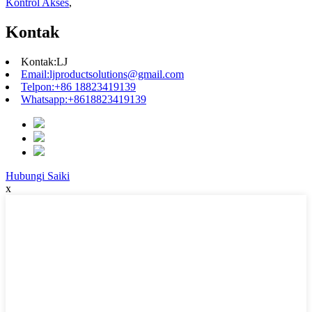
Kontrol Akses
,
Kontak
Kontak:
LJ
Email:
ljproductsolutions@gmail.com
Telpon:
+86 18823419139
Whatsapp:
+8618823419139
Hubungi Saiki
x