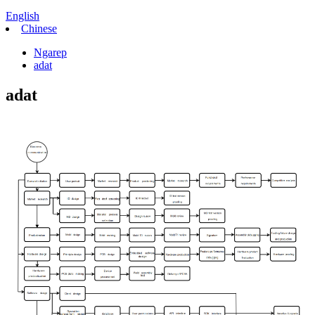
English
Chinese
Ngarep
adat
adat