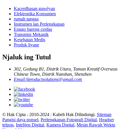
Kacerdhasan gawéyan
Elektronika Konsumen
rumah tangga
Instrumen lan Perlengkapan
Enggo bareng cerdas
Transmisi Mekanik
Kesehatan Medis
Produk liyane
Njaluk ing Tutul
302, Gedung B1, Distrik Utara, Taman Kreatif Overseas
Chinese Town, Distrik Nanshan, Shenzhen
Email:
ljproductsolutions@gmail.com
© Hak Cipta - 2010-2024 : Kabeh Hak Dilindungi.
Sitemap
Pangisi daya ponsel
,
Perlengkapan Fotografi Digital
,
Headset
telpon
,
Intelijen Digital
,
Kamera Digital
,
Mesin Rawuh Wektu