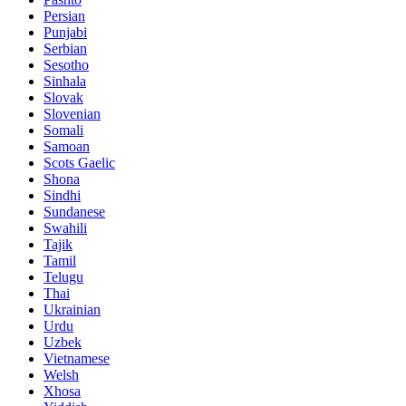
Persian
Punjabi
Serbian
Sesotho
Sinhala
Slovak
Slovenian
Somali
Samoan
Scots Gaelic
Shona
Sindhi
Sundanese
Swahili
Tajik
Tamil
Telugu
Thai
Ukrainian
Urdu
Uzbek
Vietnamese
Welsh
Xhosa